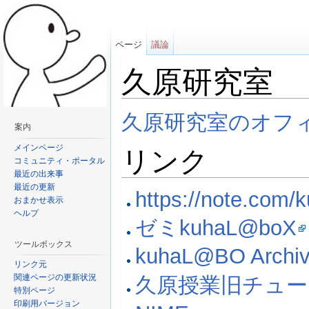
ページ
議論
久原研究室
移動：
案内
,
検索
久原研究室のオフ
案内
メインページ
リンク
コミュニティ・ポータル
最近の出来事
最近の更新
https://note.com/
おまかせ表示
ヘルプ
ゼミkuhaL@boX
ツールボックス
kuhaL@BO Archi
リンク元
関連ページの更新状況
久原授業旧チュ
特別ページ
印刷用バージョン